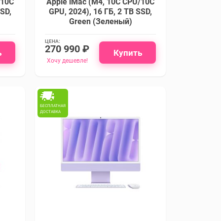
/10C
Apple iMac (M4, 10C CPU/10C
SSD,
GPU, 2024), 16 ГБ, 2 TB SSD,
Green (Зеленый)
ЦЕНА:
270 990 ₽
ь
Купить
Хочу дешевле!
БЕСПЛАТНАЯ
ДОСТАВКА