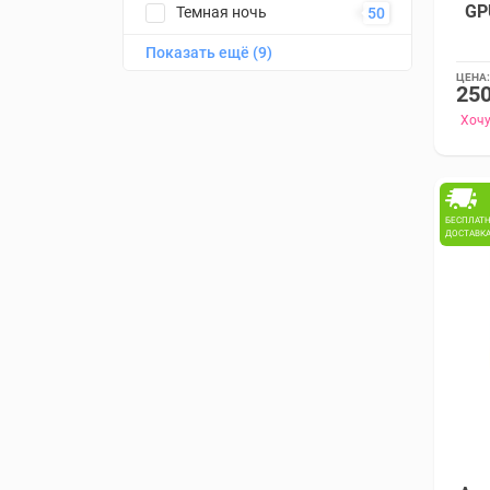
GPU
Темная ночь
50
Показать ещё (9)
Фиолетовый
14
ЦЕНА:
250
Черный космос
108
Хочу
Серый космос
227
Серебристый
514
БЕСПЛАТ
Золотой
2
ДОСТАВК
Розовый
16
Черный
168
Синий
2
Желтый
16