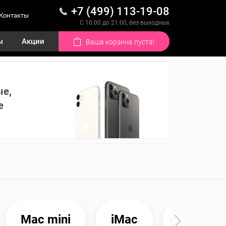
+7 (499) 113-19-08
Контакты
С 10:00 до 21:00, без выходных
ы
Акции
Ваша корзина пуста!
ые,
е
Mac mini
iMac
Mac Stu