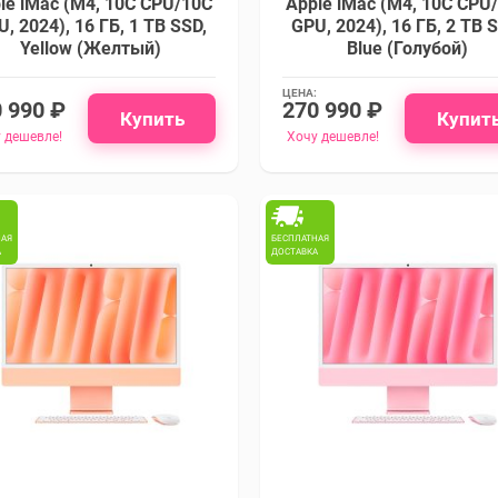
le iMac (M4, 10C CPU/10C
Apple iMac (M4, 10C CPU
, 2024), 16 ГБ, 1 TB SSD,
GPU, 2024), 16 ГБ, 2 TB 
Yellow (Желтый)
Blue (Голубой)
ЦЕНА:
 990 ₽
270 990 ₽
Купить
Купит
 дешевле!
Хочу дешевле!
НАЯ
БЕСПЛАТНАЯ
А
ДОСТАВКА