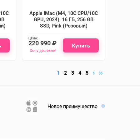
/10C
Apple iMac (M4, 10C CPU/10C
GB
GPU, 2024), 16 ГБ, 256 GB
ый)
SSD, Pink (Розовый)
ЦЕНА:
220 990 ₽
ь
Купить
Хочу дешевле!
1
2
3
4
5
Новое преимущество