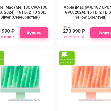
le iMac (M4, 10C CPU/10C
Apple iMac (M4, 10C CPU
, 2024), 16 ГБ, 2 TB SSD,
GPU, 2024), 16 ГБ, 2 TB 
Silver (Серебристый)
Yellow (Желтый)
ЦЕНА:
 990 ₽
270 990 ₽
Купить
Купит
 дешевле!
Хочу дешевле!
НАЯ
БЕСПЛАТНАЯ
А
ДОСТАВКА