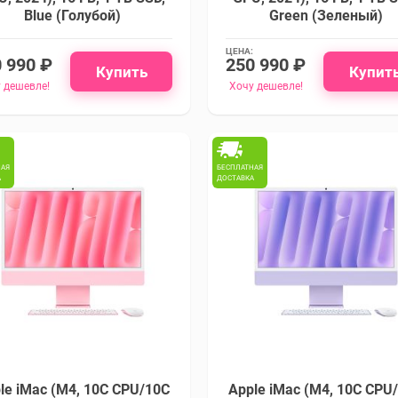
Blue (Голубой)
Green (Зеленый)
ЦЕНА:
 990 ₽
250 990 ₽
Купить
Купит
 дешевле!
Хочу дешевле!
НАЯ
БЕСПЛАТНАЯ
А
ДОСТАВКА
le iMac (M4, 10C CPU/10C
Apple iMac (M4, 10C CPU