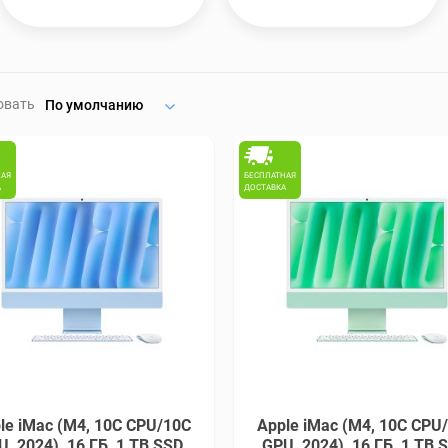
овать
По умолчанию
НАЯ
БЕСПЛАТНАЯ
А
ДОСТАВКА
le iMac (M4, 10C CPU/10C
Apple iMac (M4, 10C CPU
, 2024), 16 ГБ, 1 TB SSD,
GPU, 2024), 16 ГБ, 1 TB 