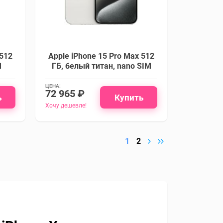
 512
Apple iPhone 15 Pro Max 512
M
ГБ, белый титан, nano SIM
ЦЕНА:
72 965 ₽
ь
Купить
Хочу дешевле!
1
2