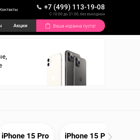
+7 (499) 113-19-08
Контакты
С 10:00 до 21:00, без выходных
ы
Акции
Ваша корзина пуста!
ые,
е
iPhone 15 Pro
iPhone 15 Plus
iP