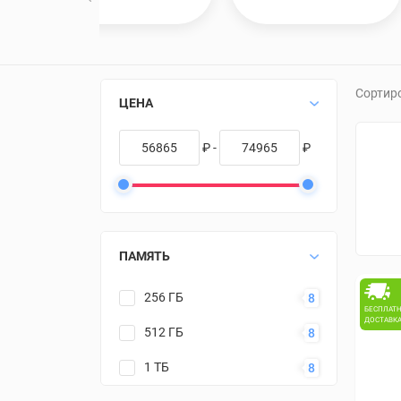
Сортир
ЦЕНА
₽ -
₽
ПАМЯТЬ
256 ГБ
8
БЕСПЛАТ
ДОСТАВК
512 ГБ
8
1 ТБ
8