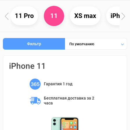
x
11 Pro
XS max
iPhon
11
Фильтр
По умолчанию
iPhone 11
Гарантия 1 год
Бесплатная доставка 
за 2 
часа