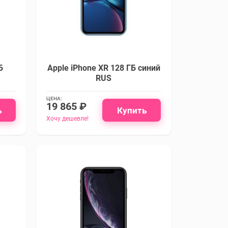
Б
Apple iPhone XR 128 ГБ синий
RUS
ЦЕНА:
19 865 ₽
ь
Купить
Хочу дешевле!