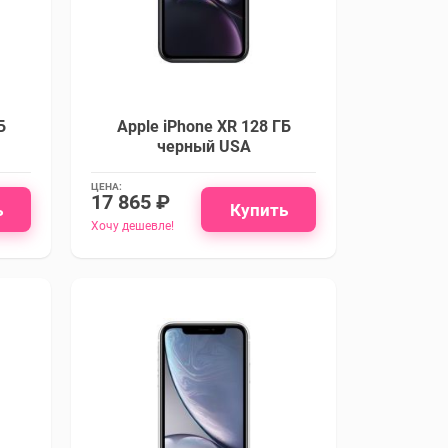
Б
Apple iPhone XR 128 ГБ
черный USA
ЦЕНА:
17 865 ₽
ь
Купить
Хочу дешевле!