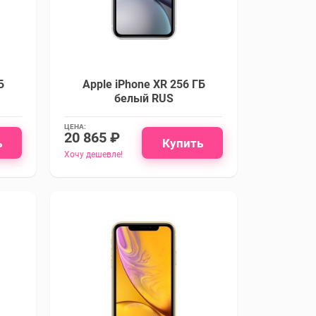
Б
Apple iPhone XR 256 ГБ
белый RUS
ЦЕНА:
20 865 ₽
ь
Купить
Хочу дешевле!