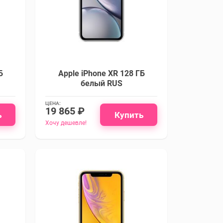
Б
Apple iPhone XR 128 ГБ
белый RUS
ЦЕНА:
19 865 ₽
ь
Купить
Хочу дешевле!