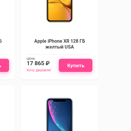
Б
Apple iPhone XR 128 ГБ
желтый USA
ЦЕНА:
17 865 ₽
ь
Купить
Хочу дешевле!