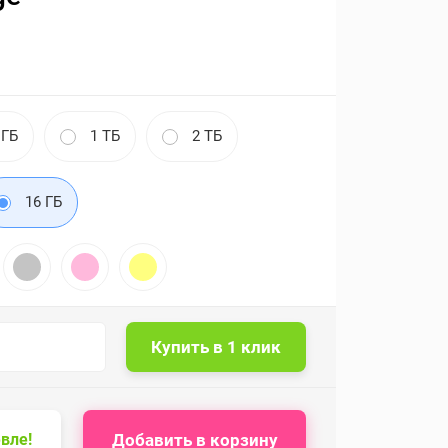
 ГБ
1 ТБ
2 ТБ
16 ГБ
Добавить в корзину
вле!