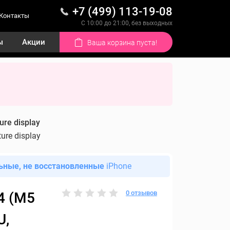
+7 (499) 113-19-08
Контакты
С 10:00 до 21:00, без выходных
ы
Акции
Ваша корзина пуста!
ure display
ure display
ьные, не восстановленные
iPhone
0 отзывов
4 (M5
U,