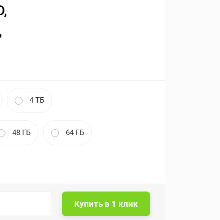
D,
,
4 ТБ
48 ГБ
64 ГБ