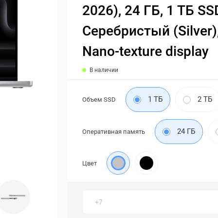
2026), 24 ГБ, 1 ТБ SS
Серебристый (Silver)
Nano-texture display
В наличии
1 ТБ
2 ТБ
Объем SSD
24 ГБ
Оперативная память
Цвет