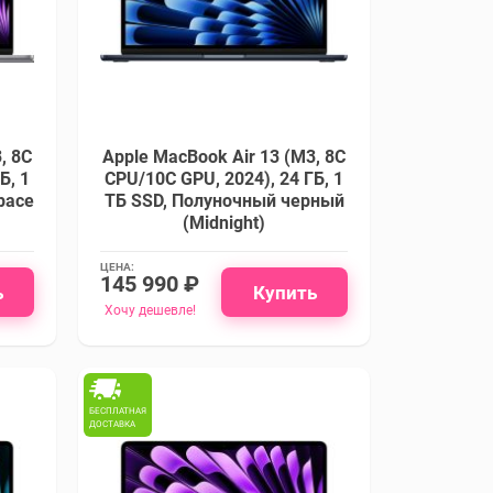
, 8C
Apple MacBook Air 13 (M3, 8C
Б, 1
CPU/10C GPU, 2024), 24 ГБ, 1
pace
ТБ SSD, Полуночный черный
(Midnight)
ЦЕНА:
145 990 ₽
ь
Купить
Хочу дешевле!
БЕСПЛАТНАЯ
ДОСТАВКА