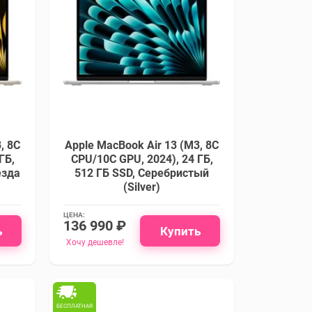
, 8C
Apple MacBook Air 13 (M3, 8C
ГБ,
CPU/10C GPU, 2024), 24 ГБ,
езда
512 ГБ SSD, Cеребристый
(Silver)
ЦЕНА:
136 990 ₽
ь
Купить
Хочу дешевле!
БЕСПЛАТНАЯ