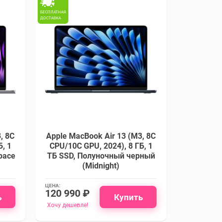
БЕСПЛАТНАЯ
ДОСТАВКА
, 8C
Apple MacBook Air 13 (M3, 8C
, 1
CPU/10C GPU, 2024), 8 ГБ, 1
pace
ТБ SSD, Полуночный черный
(Midnight)
ЦЕНА:
120 990 ₽
ь
Купить
Хочу дешевле!