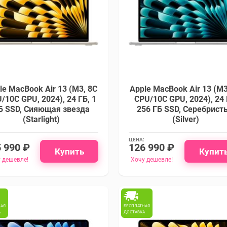
le MacBook Air 13 (M3, 8C
Apple MacBook Air 13 (M3
/10C GPU, 2024), 24 ГБ, 1
CPU/10C GPU, 2024), 24 
Б SSD, Сияющая звезда
256 ГБ SSD, Cеребрист
(Starlight)
(Silver)
ЦЕНА:
 990 ₽
126 990 ₽
Купить
Купит
 дешевле!
Хочу дешевле!
НАЯ
БЕСПЛАТНАЯ
А
ДОСТАВКА