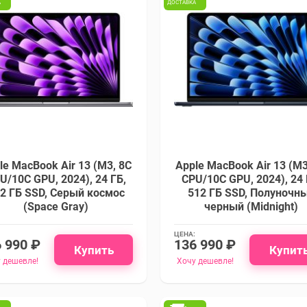
А
ДОСТАВКА
le MacBook Air 13 (M3, 8C
Apple MacBook Air 13 (M3
U/10C GPU, 2024), 24 ГБ,
CPU/10C GPU, 2024), 24 
2 ГБ SSD, Cерый космос
512 ГБ SSD, Полуночн
(Space Gray)
черный (Midnight)
ЦЕНА:
 990 ₽
136 990 ₽
Купить
Купит
 дешевле!
Хочу дешевле!