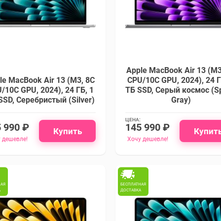
Apple MacBook Air 13 (M3
le MacBook Air 13 (M3, 8C
CPU/10C GPU, 2024), 24 Г
/10C GPU, 2024), 24 ГБ, 1
ТБ SSD, Cерый космос (S
SSD, Cеребристый (Silver)
Gray)
ЦЕНА:
 990 ₽
145 990 ₽
Купить
Купит
 дешевле!
Хочу дешевле!
НАЯ
БЕСПЛАТНАЯ
А
ДОСТАВКА