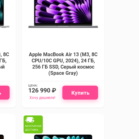
, 8C
Apple MacBook Air 13 (M3, 8C
ГБ,
CPU/10C GPU, 2024), 24 ГБ,
ый
256 ГБ SSD, Cерый космос
(Space Gray)
ЦЕНА:
126 990 ₽
ь
Купить
Хочу дешевле!
БЕСПЛАТНАЯ
ДОСТАВКА