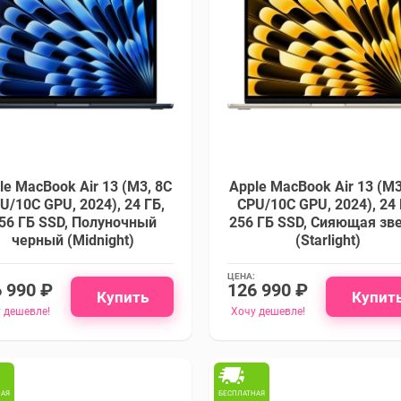
le MacBook Air 13 (M3, 8C
Apple MacBook Air 13 (M3
U/10C GPU, 2024), 24 ГБ,
CPU/10C GPU, 2024), 24 
56 ГБ SSD, Полуночный
256 ГБ SSD, Сияющая зв
черный (Midnight)
(Starlight)
ЦЕНА:
 990 ₽
126 990 ₽
Купить
Купит
 дешевле!
Хочу дешевле!
НАЯ
БЕСПЛАТНАЯ