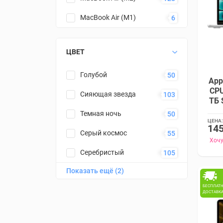
MacBook Air (M1)
6
ЦВЕТ
Голубой
50
App
CPU
Сияющая звезда
103
ТБ 
Темная ночь
50
ЦЕНА:
145
Серый космос
55
Хочу
Серебристый
105
Показать ещё (2)
Золотой
2
БЕСПЛАТ
Черный
53
ДОСТАВК