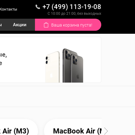
+7 (499) 113-19-08
Контакты
С 10:00 до 21:00, без выходных
ы
Акции
Ваша корзина пуста!
ые,
е
Air (M3)
MacBook Air (M2)