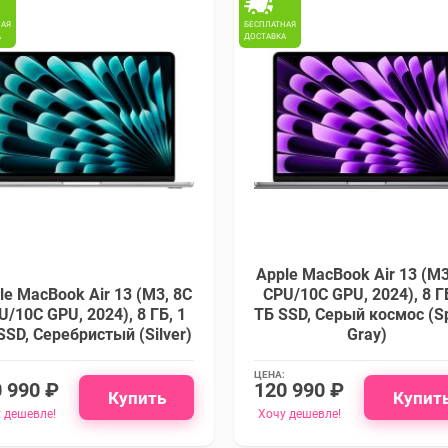
НАЯ
БЕСПЛАТНАЯ
А
ДОСТАВКА
Apple MacBook Air 13 (M3
le MacBook Air 13 (M3, 8C
CPU/10C GPU, 2024), 8 ГБ
U/10C GPU, 2024), 8 ГБ, 1
ТБ SSD, Cерый космос (S
SSD, Cеребристый (Silver)
Gray)
ЦЕНА:
 990 ₽
120 990 ₽
Купить
Купит
 дешевле!
Хочу дешевле!