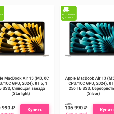
НАЯ
БЕСПЛАТНАЯ
А
ДОСТАВКА
le MacBook Air 13 (M3, 8C
Apple MacBook Air 13 (M3
U/10C GPU, 2024), 8 ГБ, 1
CPU/10C GPU, 2024), 8 
Б SSD, Сияющая звезда
256 ГБ SSD, Cеребрист
(Starlight)
(Silver)
ЦЕНА:
 990 ₽
105 990 ₽
Купить
Купит
 дешевле!
Хочу дешевле!