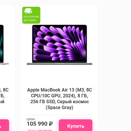
БЕСПЛАТНАЯ
ДОСТАВКА
, 8C
Apple MacBook Air 13 (M3, 8C
ГБ,
CPU/10C GPU, 2024), 8 ГБ,
ый
256 ГБ SSD, Cерый космос
(Space Gray)
ЦЕНА:
105 990 ₽
ь
Купить
Хочу дешевле!