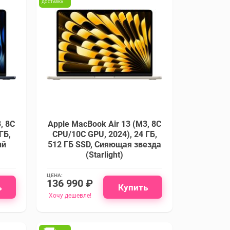
ДОСТАВКА
, 8C
Apple MacBook Air 13 (M3, 8C
ГБ,
CPU/10C GPU, 2024), 24 ГБ,
ый
512 ГБ SSD, Сияющая звезда
(Starlight)
ЦЕНА:
136 990 ₽
ь
Купить
Хочу дешевле!