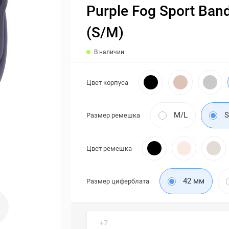
Purple Fog Sport Ban
(S/M)
В наличии
Цвет корпуса
M/L
Размер ремешка
Цвет ремешка
42 мм
Размер циферблата