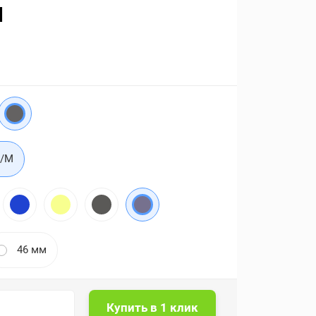
d
S/M
46 мм