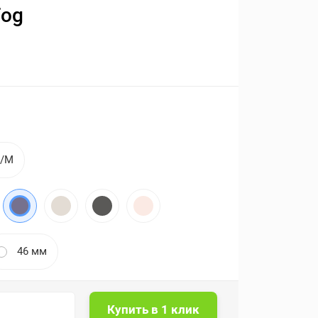
Fog
S/M
46 мм