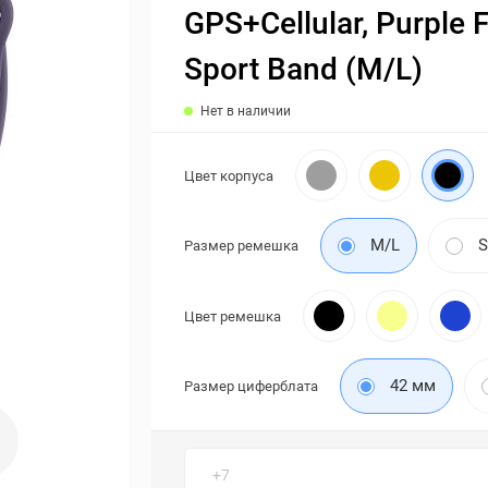
GPS+Cellular, Purple 
Sport Band (M/L)
Нет в наличии
Цвет корпуса
M/L
Размер ремешка
Цвет ремешка
42 мм
Размер циферблата