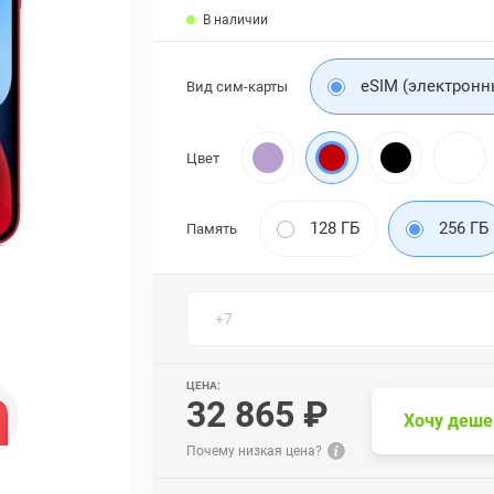
В наличии
eSIM (электронн
Вид сим-карты
Цвет
128 ГБ
256 ГБ
Память
ЦЕНА:
32 865 ₽
Хочу деше
Почему низкая цена?