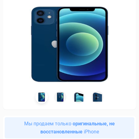
Мы продаем только
оригинальные, не
восстановленные
iPhone