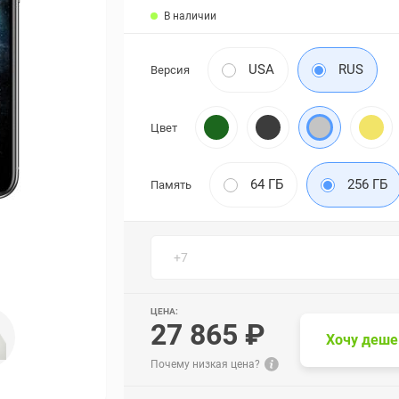
В наличии
USA
RUS
Версия
Цвет
64 ГБ
256 ГБ
Память
ЦЕНА:
27 865 ₽
Хочу деше
Почему низкая цена?