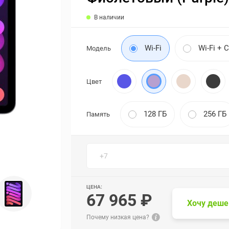
В наличии
Wi-Fi
Wi-Fi + C
Модель
Цвет
128 ГБ
256 ГБ
Память
ЦЕНА:
67 965 ₽
Хочу деше
Почему низкая цена?