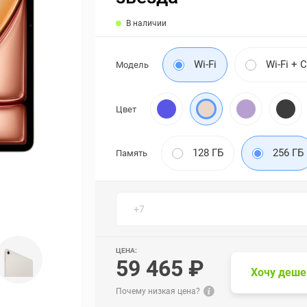
В наличии
Wi-Fi
Wi-Fi + C
Модель
Цвет
128 ГБ
256 ГБ
Память
ЦЕНА:
59 465 ₽
Хочу деше
Почему низкая цена?