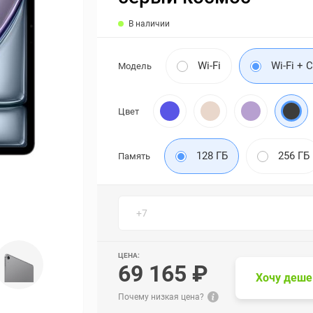
В наличии
Wi-Fi
Wi-Fi + C
Модель
Цвет
128 ГБ
256 ГБ
Память
ЦЕНА:
69 165 ₽
Хочу деше
Почему низкая цена?